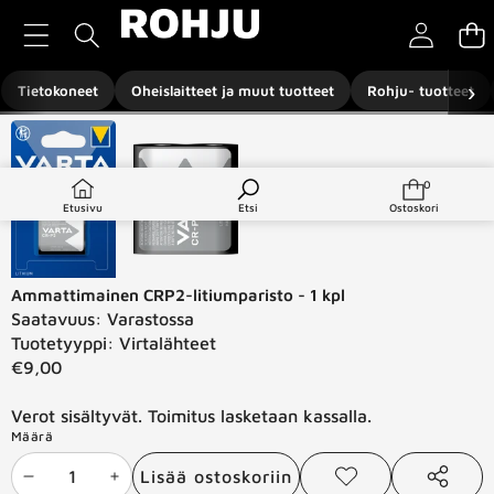
Siirry sisältöön
›
Tietokoneet
Oheislaitteet ja muut tuotteet
Rohju- tuotteet
Siirry tuotetietoihin
0
0
tuotetta
Etusivu
Etsi
Ostoskori
Ammattimainen CRP2-litiumparisto - 1 kpl
Saatavuus:
Varastossa
Tuotetyyppi:
Virtalähteet
€9,00
Verot sisältyvät. Toimitus lasketaan kassalla.
Määrä
Lisää ostoskoriin
Vähennä
Lisää
Lisää
Jaa