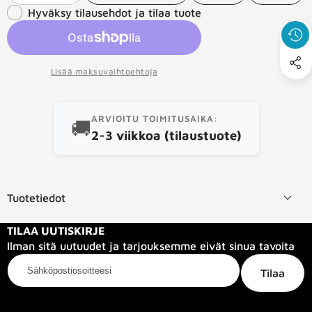
toivelistaan
tämä
Hyväksy tilausehdot ja tilaa tuote
määrää
määrää
tuote
Lisää maksuvaihtoehtoja
ARVIOITU TOIMITUSAIKA:
🚚
2-3 viikkoa (tilaustuote)
Tuotetiedot
TILAA UUTISKIRJE
Ilman sitä uutuudet ja tarjouksemme eivät sinua tavoita
Sähköpostiosoitteesi
Tilaa
Kategoriat