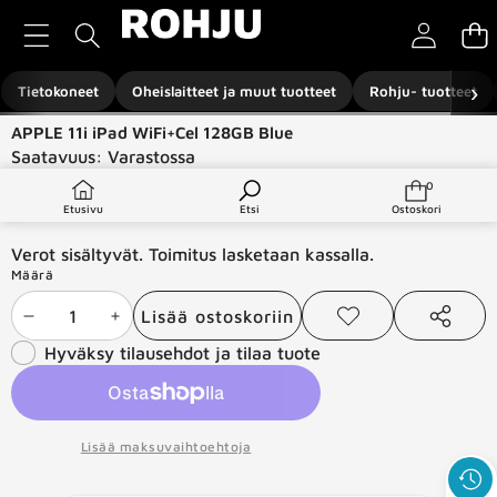
Siirry sisältöön
›
Tietokoneet
Oheislaitteet ja muut tuotteet
Rohju- tuotteet
Siirry tuotetietoihin
APPLE 11i iPad WiFi+Cel 128GB Blue
Saatavuus:
Varastossa
Tuotetyyppi:
Tabletit
0
0
tuotetta
€663,99
Etusivu
Etsi
Ostoskori
Verot sisältyvät. Toimitus lasketaan kassalla.
Määrä
Lisää ostoskoriin
Vähennä
Lisää
Lisää
Jaa
toivelistaan
tämä
Hyväksy tilausehdot ja tilaa tuote
määrää
määrää
tuote
Lisää maksuvaihtoehtoja