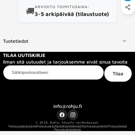
ARVIOITU TOIMITUSAIKA:
🚚
3-5 arkipäivää (tilaustuote)
Tuotetiedot
TILAA UUTISKIRJE
Ilman sitä uutuudet ja tarjouksemme eivät sinua tavoita
Sähköpostiosoitteesi
Tilaa
Kategoriat
Tietoa meistä
Info
info@rohju.fi
Facebook
Instagram
© 2026,
Rohju
.
Shopify-verkkokaupat.
Tietosuojakäytäntö
Palautuskäytäntö
Käyttöehdot
Toimituskäytäntö
Yhteystiedot
Peruutuskäytäntö