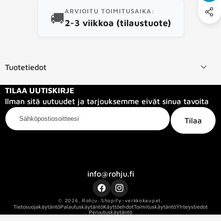
ARVIOITU TOIMITUSAIKA:
🚚
2-3 viikkoa (tilaustuote)
Tuotetiedot
TILAA UUTISKIRJE
Ilman sitä uutuudet ja tarjouksemme eivät sinua tavoita
Sähköpostiosoitteesi
Tilaa
Kategoriat
Tietoa meistä
Info
info@rohju.fi
Facebook
Instagram
© 2026,
Rohju
.
Shopify-verkkokaupat.
Tietosuojakäytäntö
Palautuskäytäntö
Käyttöehdot
Toimituskäytäntö
Yhteystiedot
Peruutuskäytäntö