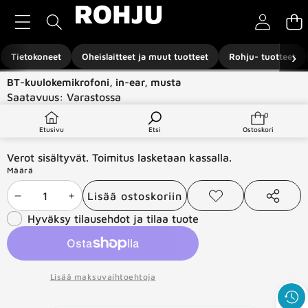
Siirry sisältöön
›
Tietokoneet
Oheislaitteet ja muut tuotteet
Rohju- tuotteet
Siirry tuotetietoihin
BT-kuulokemikrofoni, in-ear, musta
Saatavuus:
Varastossa
Tuotetyyppi:
Ääni ja video -laitteet
0
0
tuotetta
€12,99
Etusivu
Etsi
Ostoskori
Verot sisältyvät. Toimitus lasketaan kassalla.
Määrä
Lisää ostoskoriin
Vähennä
Lisää
Lisää
Jaa
toivelistaan
tämä
Hyväksy tilausehdot ja tilaa tuote
määrää
määrää
tuote
Lisää maksuvaihtoehtoja