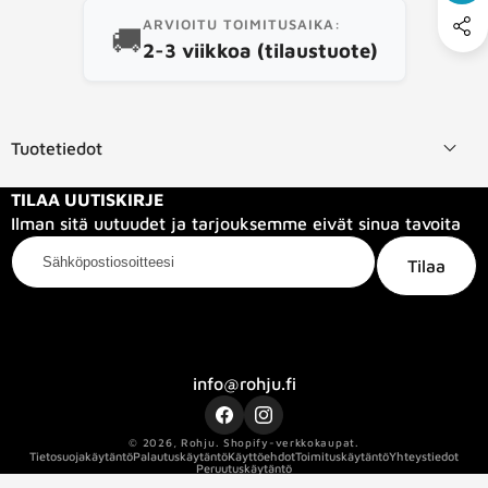
ARVIOITU TOIMITUSAIKA:
🚚
2-3 viikkoa (tilaustuote)
Tuotetiedot
TILAA UUTISKIRJE
Ilman sitä uutuudet ja tarjouksemme eivät sinua tavoita
Sähköpostiosoitteesi
Tilaa
Kategoriat
Tietoa meistä
Info
info@rohju.fi
Facebook
Instagram
© 2026,
Rohju
.
Shopify-verkkokaupat.
Tietosuojakäytäntö
Palautuskäytäntö
Käyttöehdot
Toimituskäytäntö
Yhteystiedot
Peruutuskäytäntö
Kaapelin pituus
0