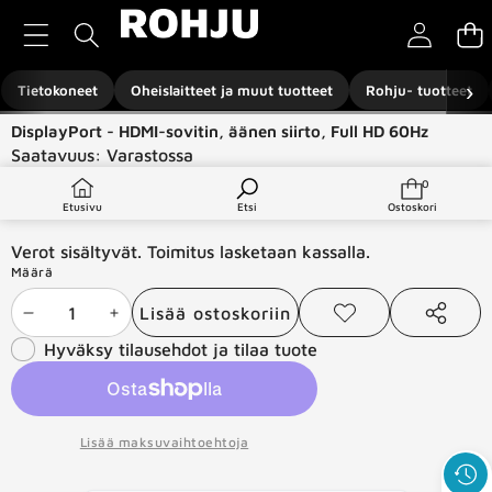
Siirry sisältöön
›
Tietokoneet
Oheislaitteet ja muut tuotteet
Rohju- tuotteet
Siirry tuotetietoihin
DisplayPort - HDMI-sovitin, äänen siirto, Full HD 60Hz
Saatavuus:
Varastossa
Tuotetyyppi:
Komponentit ja -tarvikkeet
0
0
tuotetta
€6,00
Etusivu
Etsi
Ostoskori
Verot sisältyvät. Toimitus lasketaan kassalla.
Määrä
Lisää ostoskoriin
Vähennä
Lisää
Lisää
Jaa
toivelistaan
tämä
Hyväksy tilausehdot ja tilaa tuote
määrää
määrää
tuote
Lisää maksuvaihtoehtoja