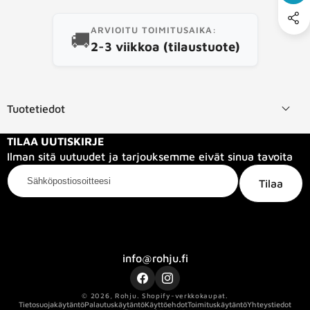
ARVIOITU TOIMITUSAIKA:
🚚
2-3 viikkoa (tilaustuote)
Tuotetiedot
TILAA UUTISKIRJE
Ilman sitä uutuudet ja tarjouksemme eivät sinua tavoita
Sähköpostiosoitteesi
Tilaa
Kategoriat
Tietoa meistä
Info
info@rohju.fi
Facebook
Instagram
© 2026,
Rohju
.
Shopify-verkkokaupat.
Tietosuojakäytäntö
Palautuskäytäntö
Käyttöehdot
Toimituskäytäntö
Yhteystiedot