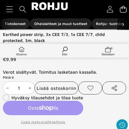
Siirry sisältöön
›
Tietokoneet
Oheislaitteet ja muut tuotteet
Rohju- tuotteet
Siirry tuotetietoihin
Earthed power strip, 3x CEE 7/3, 1x CEE 7/7, child
protected, 3m, black
Saatavuus:
Varastossa
0
0
tuotetta
Tuotetyyppi:
Virtalähteet
Etusivu
Etsi
Ostoskori
€9,99
Verot sisältyvät. Toimitus lasketaan kassalla.
Määrä
Lisää ostoskoriin
Vähennä
Lisää
Lisää
Jaa
toivelistaan
tämä
Hyväksy tilausehdot ja tilaa tuote
määrää
määrää
tuote
Lisää maksuvaihtoehtoja