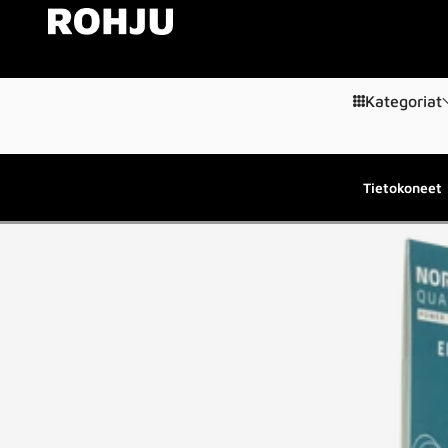
Siirry sisältöön
Kategoriat
Tietokoneet
Siirry tuotetietoihin