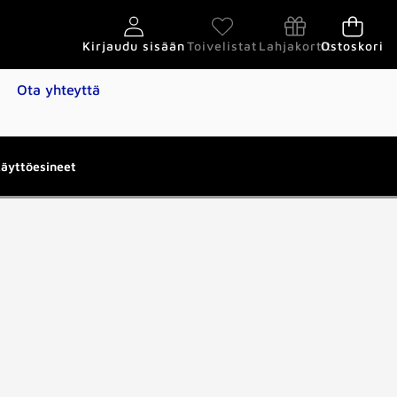
Kirjaudu sisään
Toivelistat
Lahjakortit
Ostoskori
Ota yhteyttä
käyttöesineet