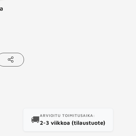
a
aa
tämä
uote
ARVIOITU TOIMITUSAIKA:
🚚
2-3 viikkoa (tilaustuote)