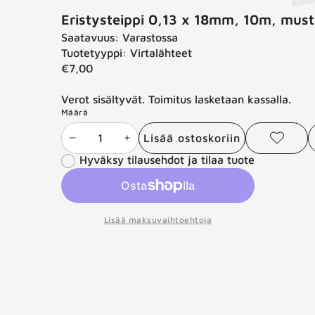
Eristysteippi 0,13 x 18mm, 10m, must
Saatavuus:
Varastossa
Tuotetyyppi:
Virtalähteet
€7,00
Verot sisältyvät. Toimitus lasketaan kassalla.
Määrä
Lisää ostoskoriin
Vähennä
Lisää
Lisää
J
toivelistaan
Hyväksy tilausehdot ja tilaa tuote
määrää
määrää
t
Lisää maksuvaihtoehtoja