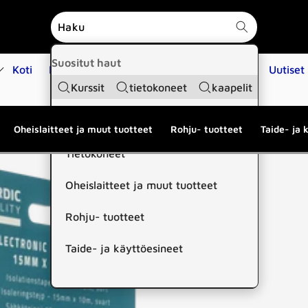
Suositut haut
Koti
Kauppa
Koulutukset
Huoltopalvelut
Uutiset
Kurssit
tietokoneet
kaapelit
Suositut kategoriat
Oheislaitteet ja muut tuotteet
Rohju- tuotteet
Taide- ja 
Tietokoneet
Oheislaitteet ja muut tuotteet
Rohju- tuotteet
Taide- ja käyttöesineet