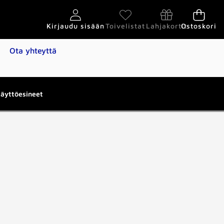
Kirjaudu sisään
Toivelistat
Lahjakortit
Ostoskori
Ota yhteyttä
käyttöesineet