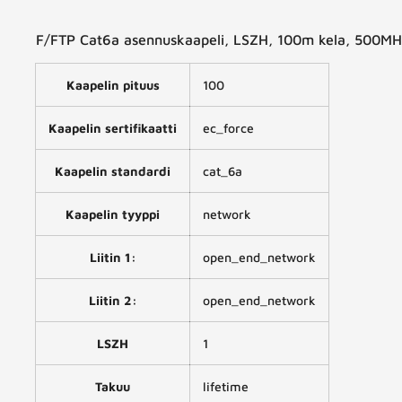
F/FTP Cat6a asennuskaapeli, LSZH, 100m kela, 500MHz, 
Kaapelin pituus
100
Kaapelin sertifikaatti
ec_force
Kaapelin standardi
cat_6a
Kaapelin tyyppi
network
Liitin 1:
open_end_network
Liitin 2:
open_end_network
LSZH
1
Takuu
lifetime