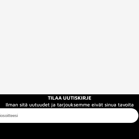
TILAA UUTISKIRJE
Ilman sitä uutuudet ja tarjouksemme eivät sinua tavoita
oitteesi
eistä
Info