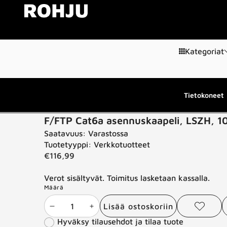
Siirry sisältöön
Kategoriat
Tietokoneet
Siirry tuotetietoihin
F/FTP Cat6a asennuskaapeli, LSZH, 10
Saatavuus:
Varastossa
Tuotetyyppi:
Verkkotuotteet
€116,99
Verot sisältyvät. Toimitus lasketaan kassalla.
Määrä
Lisää ostoskoriin
Vähennä
Lisää
Lisää
J
toivelistaan
Hyväksy tilausehdot ja tilaa tuote
määrää
määrää