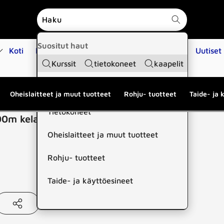
Suositut haut
Koti
Kauppa
Koulutukset
Huoltopalvelut
Uutiset
Kurssit
tietokoneet
kaapelit
Suositut kategoriat
Oheislaitteet ja muut tuotteet
Rohju- tuotteet
Taide- ja 
Tietokoneet
0m kela, valk
Oheislaitteet ja muut tuotteet
Rohju- tuotteet
Taide- ja käyttöesineet
aa
tämä