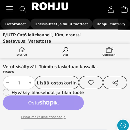
Siirry sisältöön
›
Tietokoneet
Oheislaitteet ja muut tuotteet
Rohju- tuotteet
Siirry tuotetietoihin
F/UTP Cat6 laitekaapeli, 10m, oranssi
Saatavuus:
Varastossa
Tuotetyyppi:
Verkkotuotteet
0
0
tuotetta
€9,99
Etusivu
Etsi
Ostoskori
Verot sisältyvät. Toimitus lasketaan kassalla.
Määrä
Lisää ostoskoriin
Vähennä
Lisää
Lisää
Jaa
toivelistaan
tämä
Hyväksy tilausehdot ja tilaa tuote
määrää
määrää
tuote
Lisää maksuvaihtoehtoja