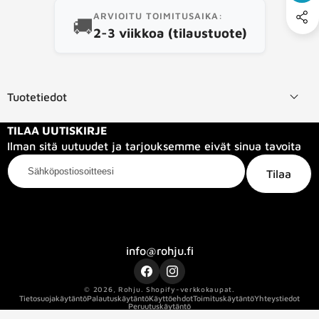
ARVIOITU TOIMITUSAIKA:
🚚
2-3 viikkoa (tilaustuote)
Tuotetiedot
TILAA UUTISKIRJE
Ilman sitä uutuudet ja tarjouksemme eivät sinua tavoita
Sähköpostiosoitteesi
Tilaa
Kategoriat
Tietoa meistä
Info
info@rohju.fi
Facebook
Instagram
© 2026,
Rohju
.
Shopify-verkkokaupat.
Kaapelin pituus
10
Tietosuojakäytäntö
Palautuskäytäntö
Käyttöehdot
Toimituskäytäntö
Yhteystiedot
Peruutuskäytäntö