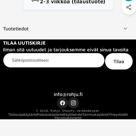
2-3 viikkoa (tilaustuote)
Tuotetiedot
TILAA UUTISKIRJE
Ilman sitä uutuudet ja tarjouksemme eivät sinua tavoita
Sähköpostiosoitteesi
Tilaa
Kategoriat
Tietoa meistä
Info
info@rohju.fi
Facebook
Instagram
© 2026,
Rohju
.
Shopify-verkkokaupat.
Kaapelin pituus
25
Tietosuojakäytäntö
Palautuskäytäntö
Käyttöehdot
Toimituskäytäntö
Yhteystiedot
Peruutuskäytäntö
Kaapelin sertifikaatti
ec_force