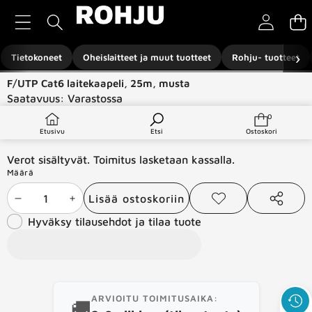
Siirry sisältöön
›
Tietokoneet
Oheislaitteet ja muut tuotteet
Rohju- tuotteet
Siirry tuotetietoihin
F/UTP Cat6 laitekaapeli, 25m, musta
Saatavuus:
Varastossa
Tuotetyyppi:
Verkkotuotteet
0
0
tuotetta
€22,99
Etusivu
Etsi
Ostoskori
Verot sisältyvät. Toimitus lasketaan kassalla.
Määrä
Lisää ostoskoriin
Vähennä
Lisää
Lisää
Jaa
toivelistaan
tämä
Hyväksy tilausehdot ja tilaa tuote
määrää
määrää
tuote
ARVIOITU TOIMITUSAIKA:
🚚