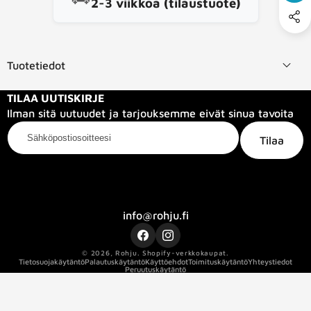
2-3 viikkoa (tilaustuote)
Tuotetiedot
TILAA UUTISKIRJE
Ilman sitä uutuudet ja tarjouksemme eivät sinua tavoita
Sähköpostiosoitteesi
Tilaa
Kategoriat
Tietoa meistä
Info
info@rohju.fi
Facebook
Instagram
© 2026,
Rohju
.
Shopify-verkkokaupat.
Tietosuojakäytäntö
Palautuskäytäntö
Käyttöehdot
Toimituskäytäntö
Yhteystiedot
Peruutuskäytäntö
Kaapelin pituus
50
Kaapelin sertifikaatti
ec_force