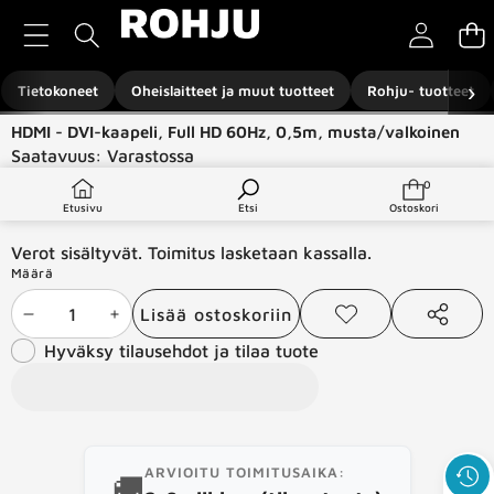
Siirry sisältöön
›
Tietokoneet
Oheislaitteet ja muut tuotteet
Rohju- tuotteet
Siirry tuotetietoihin
HDMI - DVI-kaapeli, Full HD 60Hz, 0,5m, musta/valkoinen
Saatavuus:
Varastossa
Tuotetyyppi:
Komponentit ja -tarvikkeet
0
0
tuotetta
€4,99
Etusivu
Etsi
Ostoskori
Verot sisältyvät. Toimitus lasketaan kassalla.
Määrä
Lisää ostoskoriin
Vähennä
Lisää
Lisää
Jaa
toivelistaan
tämä
Hyväksy tilausehdot ja tilaa tuote
määrää
määrää
tuote
ARVIOITU TOIMITUSAIKA:
🚚