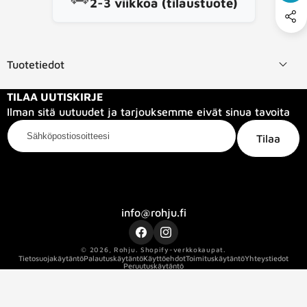
2-3 viikkoa (tilaustuote)
Tuotetiedot
TILAA UUTISKIRJE
Ilman sitä uutuudet ja tarjouksemme eivät sinua tavoita
Sähköpostiosoitteesi
Tilaa
Kategoriat
Tietoa meistä
Info
info@rohju.fi
Facebook
Instagram
© 2026,
Rohju
.
Shopify-verkkokaupat.
Tietosuojakäytäntö
Palautuskäytäntö
Käyttöehdot
Toimituskäytäntö
Yhteystiedot
Peruutuskäytäntö
Kaapelin pituus
50