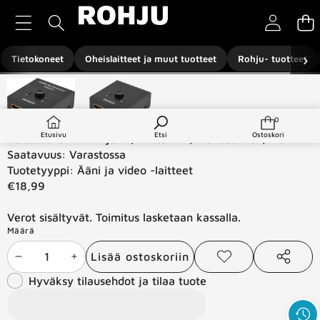
Siirry sisältöön
›
Tietokoneet
Oheislaitteet ja muut tuotteet
Rohju- tuotteet
Siirry tuotetietoihin
0
0
tuotetta
Etusivu
Etsi
Ostoskori
Kaksisuunt. HDMI-kytkin, 1-2 tai 2-1, manuaalinen, mu
Saatavuus:
Varastossa
Tuotetyyppi:
Ääni ja video -laitteet
€18,99
Verot sisältyvät. Toimitus lasketaan kassalla.
Määrä
Lisää ostoskoriin
Vähennä
Lisää
Lisää
Jaa
toivelistaan
tämä
Hyväksy tilausehdot ja tilaa tuote
määrää
määrää
tuote