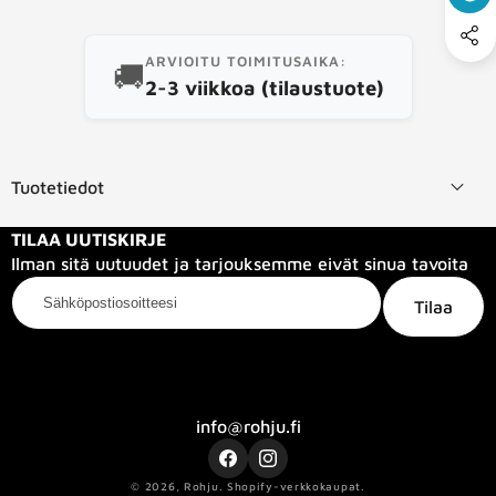
ARVIOITU TOIMITUSAIKA:
🚚
2-3 viikkoa (tilaustuote)
Tuotetiedot
TILAA UUTISKIRJE
Ilman sitä uutuudet ja tarjouksemme eivät sinua tavoita
Sähköpostiosoitteesi
Tilaa
Kategoriat
Tietoa meistä
Info
info@rohju.fi
Facebook
Instagram
© 2026,
Rohju
.
Shopify-verkkokaupat.