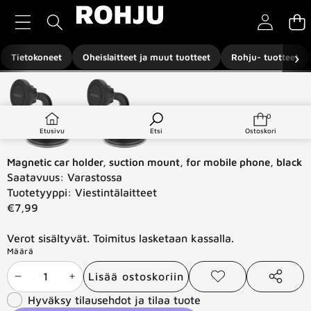
Siirry sisältöön
›
Tietokoneet
Oheislaitteet ja muut tuotteet
Rohju- tuotteet
Siirry tuotetietoihin
0
0
tuotetta
Etusivu
Etsi
Ostoskori
Magnetic car holder, suction mount, for mobile phone, black
Saatavuus:
Varastossa
Tuotetyyppi:
Viestintälaitteet
€7,99
Verot sisältyvät. Toimitus lasketaan kassalla.
Määrä
Lisää ostoskoriin
Vähennä
Lisää
Lisää
Jaa
toivelistaan
tämä
Hyväksy tilausehdot ja tilaa tuote
määrää
määrää