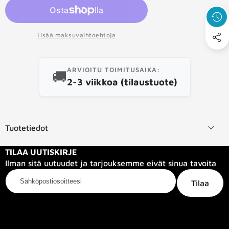
tuote
Lisää maksuvaihtoehtoja
ARVIOITU TOIMITUSAIKA:
🚚
2-3 viikkoa (tilaustuote)
Tuotetiedot
TILAA UUTISKIRJE
Ilman sitä uutuudet ja tarjouksemme eivät sinua tavoita
Sähköpostiosoitteesi
Tilaa
Kategoriat
Tietoa meistä
Info