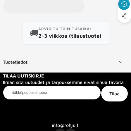
tuote
ARVIOITU TOIMITUSAIKA:
🚚
2-3 viikkoa (tilaustuote)
Tuotetiedot
TILAA UUTISKIRJE
Ilman sitä uutuudet ja tarjouksemme eivät sinua tavoita
Sähköpostiosoitteesi
Tilaa
Kategoriat
Tietoa meistä
Info
info@rohju.fi