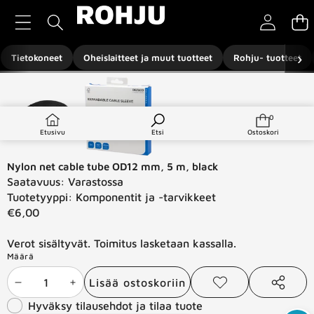
Siirry sisältöön
›
Tietokoneet
Oheislaitteet ja muut tuotteet
Rohju- tuotteet
Siirry tuotetietoihin
0
0
tuotetta
Etusivu
Etsi
Ostoskori
Nylon net cable tube OD12 mm, 5 m, black
Saatavuus:
Varastossa
Tuotetyyppi:
Komponentit ja -tarvikkeet
€6,00
Verot sisältyvät. Toimitus lasketaan kassalla.
Määrä
Lisää ostoskoriin
Vähennä
Lisää
Lisää
Jaa
toivelistaan
tämä
Hyväksy tilausehdot ja tilaa tuote
määrää
määrää