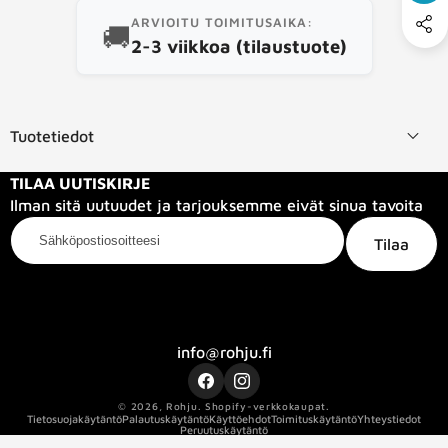
ARVIOITU TOIMITUSAIKA:
🚚
2-3 viikkoa (tilaustuote)
Tuotetiedot
TILAA UUTISKIRJE
Ilman sitä uutuudet ja tarjouksemme eivät sinua tavoita
Sähköpostiosoitteesi
Tilaa
Kategoriat
Tietoa meistä
Info
info@rohju.fi
Facebook
Instagram
© 2026,
Rohju
.
Shopify-verkkokaupat.
Tietosuojakäytäntö
Palautuskäytäntö
Käyttöehdot
Toimituskäytäntö
Yhteystiedot
Peruutuskäytäntö