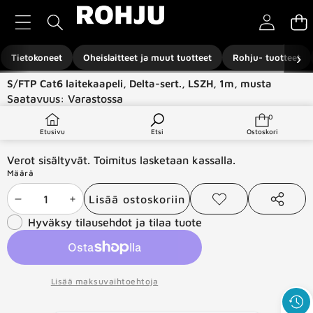
Siirry sisältöön
›
Tietokoneet
Oheislaitteet ja muut tuotteet
Rohju- tuotteet
Siirry tuotetietoihin
S/FTP Cat6 laitekaapeli, Delta-sert., LSZH, 1m, musta
Saatavuus:
Varastossa
Tuotetyyppi:
Verkkotuotteet
0
0
tuotetta
€2,00
Etusivu
Etsi
Ostoskori
Verot sisältyvät. Toimitus lasketaan kassalla.
Määrä
Lisää ostoskoriin
Vähennä
Lisää
Lisää
Jaa
toivelistaan
tämä
Hyväksy tilausehdot ja tilaa tuote
määrää
määrää
tuote
Lisää maksuvaihtoehtoja