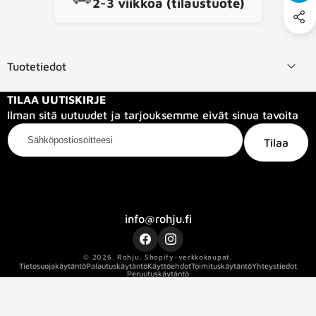
2-3 viikkoa (tilaustuote)
Tuotetiedot
TILAA UUTISKIRJE
Ilman sitä uutuudet ja tarjouksemme eivät sinua tavoita
Sähköpostiosoitteesi
Tilaa
Kategoriat
Tietoa meistä
Info
info@rohju.fi
Facebook
Instagram
© 2026,
Rohju
.
Shopify-verkkokaupat.
Tietosuojakäytäntö
Palautuskäytäntö
Käyttöehdot
Toimituskäytäntö
Yhteystiedot
Peruutuskäytäntö
Kaapelin pituus
7