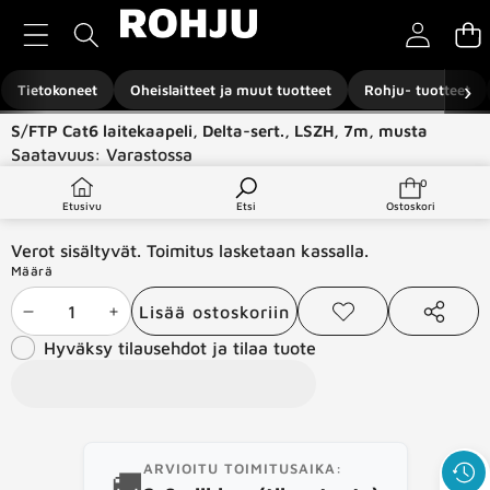
Siirry sisältöön
›
Tietokoneet
Oheislaitteet ja muut tuotteet
Rohju- tuotteet
Siirry tuotetietoihin
S/FTP Cat6 laitekaapeli, Delta-sert., LSZH, 7m, musta
Saatavuus:
Varastossa
Tuotetyyppi:
Verkkotuotteet
0
0
tuotetta
€10,00
Etusivu
Etsi
Ostoskori
Verot sisältyvät. Toimitus lasketaan kassalla.
Määrä
Lisää ostoskoriin
Vähennä
Lisää
Lisää
Jaa
toivelistaan
tämä
Hyväksy tilausehdot ja tilaa tuote
määrää
määrää
tuote
ARVIOITU TOIMITUSAIKA:
🚚