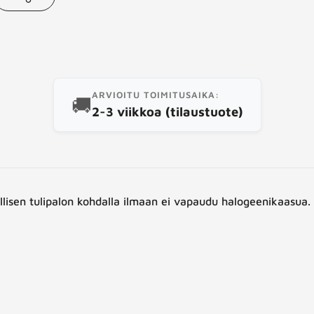
aa
tämä
uote
ARVIOITU TOIMITUSAIKA:
🚚
2-3 viikkoa (tilaustuote)
llisen tulipalon kohdalla ilmaan ei vapaudu halogeenikaasua.