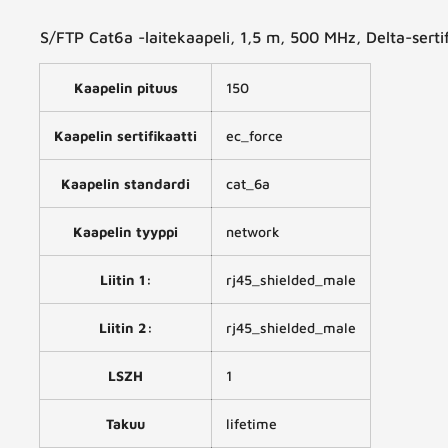
S/FTP Cat6a -laitekaapeli, 1,5 m, 500 MHz, Delta-sertifi
Kaapelin pituus
150
Kaapelin sertifikaatti
ec_force
Kaapelin standardi
cat_6a
Kaapelin tyyppi
network
Liitin 1:
rj45_shielded_male
Liitin 2:
rj45_shielded_male
LSZH
1
Takuu
lifetime