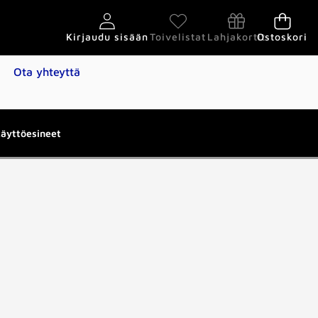
Kirjaudu sisään
Toivelistat
Lahjakortit
Ostoskori
Ota yhteyttä
käyttöesineet