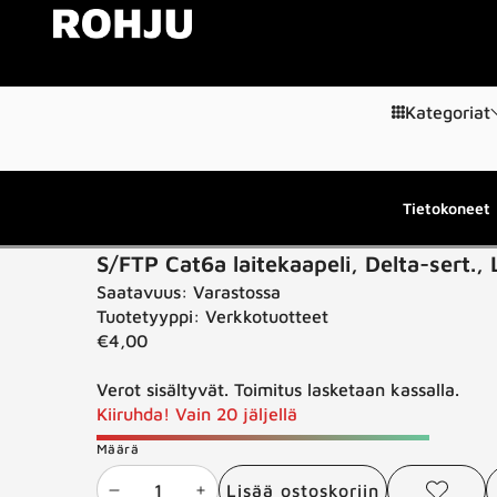
Siirry sisältöön
Kategoriat
Tietokoneet
Siirry tuotetietoihin
S/FTP Cat6a laitekaapeli, Delta-sert., 
Saatavuus:
Varastossa
Tuotetyyppi:
Verkkotuotteet
€4,00
Verot sisältyvät. Toimitus lasketaan kassalla.
Kiiruhda! Vain 20 jäljellä
Määrä
Lisää ostoskoriin