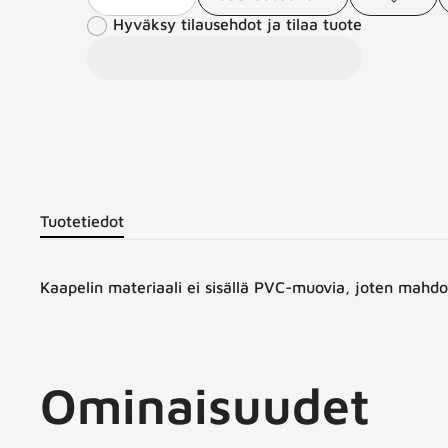
Vähennä
Lisää
Lisää
J
toivelistaan
Hyväksy tilausehdot ja tilaa tuote
määrää
määrää
t
Tuotetiedot
Kaapelin materiaali ei sisällä PVC-muovia, joten mahdo
Ominaisuudet