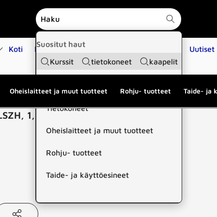
Suositut haut
Koti
Kauppa
Koulutukset
Huoltopalvelut
Uutiset
Kurssit
tietokoneet
kaapelit
Suositut kategoriat
Oheislaitteet ja muut tuotteet
Rohju- tuotteet
Taide- ja 
Tietokoneet
LSZH, 1,5m, violetti
Oheislaitteet ja muut tuotteet
Rohju- tuotteet
Taide- ja käyttöesineet