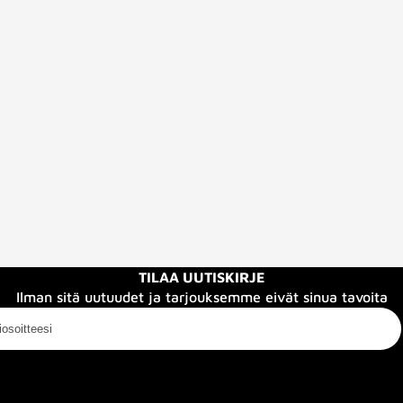
TILAA UUTISKIRJE
Ilman sitä uutuudet ja tarjouksemme eivät sinua tavoita
oitteesi
eistä
Info