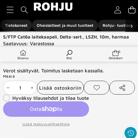
Siirry sisältöön
›
Tietokoneet
Oheislaitteet ja muut tuotteet
Rohju- tuotteet
Siirry tuotetietoihin
S/FTP Cat6a laitekaapeli, Delta-sert., LSZH, 10m, harmaa
Saatavuus:
Varastossa
Tuotetyyppi:
Verkkotuotteet
0
0
tuotetta
€14,99
Etusivu
Etsi
Ostoskori
Verot sisältyvät. Toimitus lasketaan kassalla.
Määrä
Lisää ostoskoriin
Vähennä
Lisää
Lisää
Jaa
toivelistaan
tämä
Hyväksy tilausehdot ja tilaa tuote
määrää
määrää
tuote
Lisää maksuvaihtoehtoja