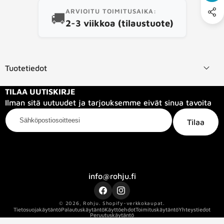
ARVIOITU TOIMITUSAIKA:
🚚
2-3 viikkoa (tilaustuote)
Tuotetiedot
TILAA UUTISKIRJE
Ilman sitä uutuudet ja tarjouksemme eivät sinua tavoita
Sähköpostiosoitteesi
Tilaa
Kategoriat
Tietoa meistä
Info
info@rohju.fi
Facebook
Instagram
© 2026,
Rohju
.
Shopify-verkkokaupat.
Tietosuojakäytäntö
Palautuskäytäntö
Käyttöehdot
Toimituskäytäntö
Yhteystiedot
Peruutuskäytäntö