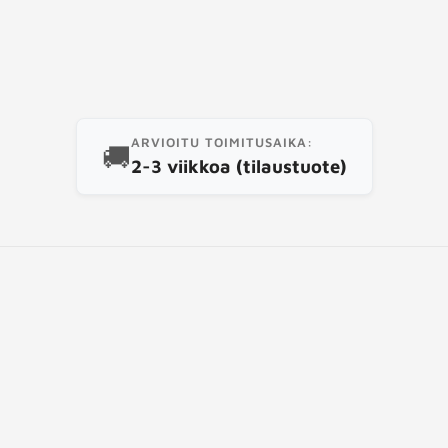
uote
ARVIOITU TOIMITUSAIKA:
🚚
2-3 viikkoa (tilaustuote)