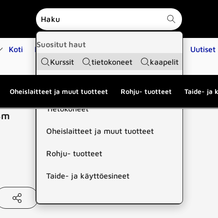
Suositut haut
Koti
Kauppa
Koulutukset
Huoltopalvelut
Uutiset
Kurssit
tietokoneet
kaapelit
Suositut kategoriat
Oheislaitteet ja muut tuotteet
Rohju- tuotteet
Taide- ja 
Tietokoneet
3m
Oheislaitteet ja muut tuotteet
Rohju- tuotteet
Taide- ja käyttöesineet
aa
tämä