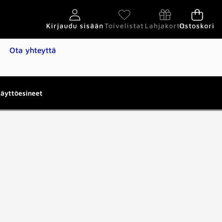
Kirjaudu sisään
Toivelistat
Lahjakortit
Ostoskori
Ota yhteyttä
käyttöesineet