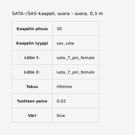
SATA-/SAS-kaapeli, suora - suora, 0,3 m
Kaapelin pituus
30
Kaapelin tyyppi
sas_sata
Liitin 1:
sata_7_pin_female
Liitin 2:
sata_7_pin_female
Takuu
lifetime
Tuotteen paino
0.02
Väri
blue