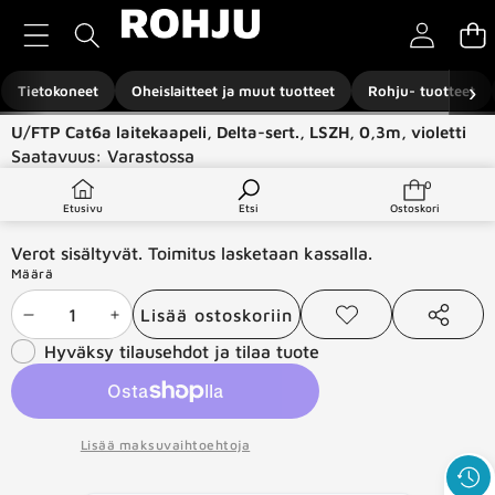
Siirry sisältöön
›
Tietokoneet
Oheislaitteet ja muut tuotteet
Rohju- tuotteet
Siirry tuotetietoihin
U/FTP Cat6a laitekaapeli, Delta-sert., LSZH, 0,3m, violetti
Saatavuus:
Varastossa
Tuotetyyppi:
Verkkotuotteet
0
0
tuotetta
€1,00
Etusivu
Etsi
Ostoskori
Verot sisältyvät. Toimitus lasketaan kassalla.
Määrä
Lisää ostoskoriin
Vähennä
Lisää
Lisää
Jaa
toivelistaan
tämä
Hyväksy tilausehdot ja tilaa tuote
määrää
määrää
tuote
Lisää maksuvaihtoehtoja