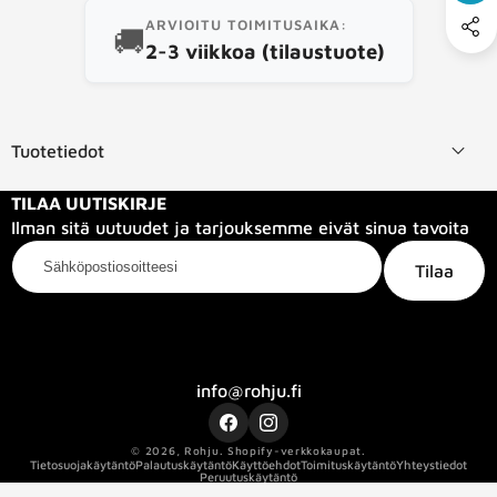
ARVIOITU TOIMITUSAIKA:
🚚
2-3 viikkoa (tilaustuote)
Tuotetiedot
TILAA UUTISKIRJE
Ilman sitä uutuudet ja tarjouksemme eivät sinua tavoita
Sähköpostiosoitteesi
Tilaa
Kategoriat
Tietoa meistä
Info
info@rohju.fi
Facebook
Instagram
© 2026,
Rohju
.
Shopify-verkkokaupat.
Tietosuojakäytäntö
Palautuskäytäntö
Käyttöehdot
Toimituskäytäntö
Yhteystiedot
Peruutuskäytäntö