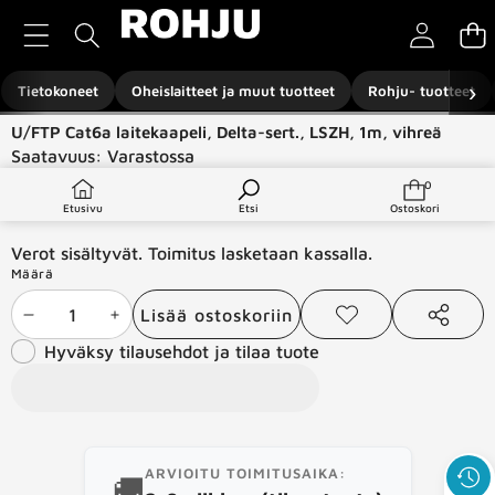
Siirry sisältöön
›
Tietokoneet
Oheislaitteet ja muut tuotteet
Rohju- tuotteet
Siirry tuotetietoihin
U/FTP Cat6a laitekaapeli, Delta-sert., LSZH, 1m, vihreä
Saatavuus:
Varastossa
Tuotetyyppi:
Verkkotuotteet
0
0
tuotetta
€2,00
Etusivu
Etsi
Ostoskori
Verot sisältyvät. Toimitus lasketaan kassalla.
Määrä
Lisää ostoskoriin
Vähennä
Lisää
Lisää
Jaa
toivelistaan
tämä
Hyväksy tilausehdot ja tilaa tuote
määrää
määrää
tuote
ARVIOITU TOIMITUSAIKA:
🚚