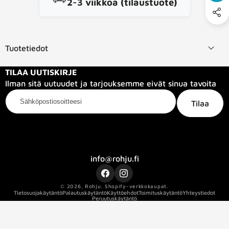
2-3 viikkoa (tilaustuote)
Tuotetiedot
TILAA UUTISKIRJE
Ilman sitä uutuudet ja tarjouksemme eivät sinua tavoita
Sähköpostiosoitteesi
Tilaa
Kategoriat
Tietoa meistä
Info
info@rohju.fi
Facebook
Instagram
© 2026,
Rohju
.
Shopify-verkkokaupat.
Tietosuojakäytäntö
Palautuskäytäntö
Käyttöehdot
Toimituskäytäntö
Yhteystiedot
Peruutuskäytäntö
Kaapelin pituus
1