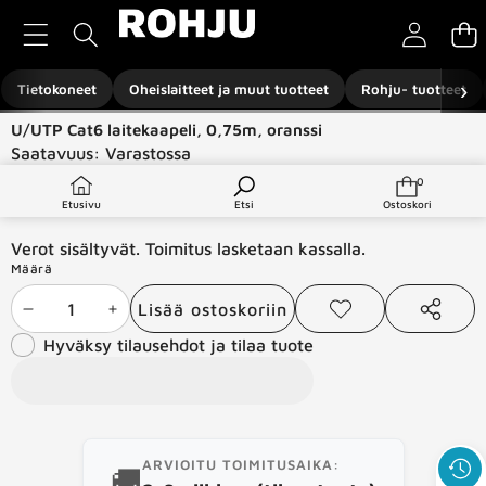
Siirry sisältöön
›
Tietokoneet
Oheislaitteet ja muut tuotteet
Rohju- tuotteet
Siirry tuotetietoihin
U/UTP Cat6 laitekaapeli, 0,75m, oranssi
Saatavuus:
Varastossa
Tuotetyyppi:
Verkkotuotteet
0
0
tuotetta
€1,00
Etusivu
Etsi
Ostoskori
Verot sisältyvät. Toimitus lasketaan kassalla.
Määrä
Lisää ostoskoriin
Vähennä
Lisää
Lisää
Jaa
toivelistaan
tämä
Hyväksy tilausehdot ja tilaa tuote
määrää
määrää
tuote
ARVIOITU TOIMITUSAIKA:
🚚