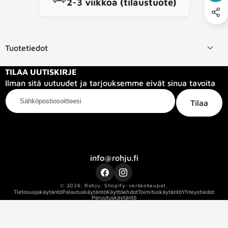
2-3 viikkoa (tilaustuote)
Tuotetiedot
TILAA UUTISKIRJE
Ilman sitä uutuudet ja tarjouksemme eivät sinua tavoita
Sähköpostiosoitteesi
Tilaa
Kategoriat
Tietoa meistä
Info
info@rohju.fi
Facebook
Instagram
© 2026,
Rohju
.
Shopify-verkkokaupat.
Tietosuojakäytäntö
Palautuskäytäntö
Käyttöehdot
Toimituskäytäntö
Yhteystiedot
Peruutuskäytäntö
Kaapelin pituus
75