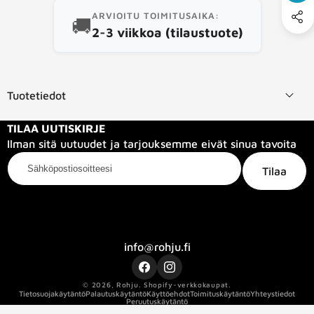
ARVIOITU TOIMITUSAIKA:
🚚
2-3 viikkoa (tilaustuote)
Tuotetiedot
TILAA UUTISKIRJE
Ilman sitä uutuudet ja tarjouksemme eivät sinua tavoita
Sähköpostiosoitteesi
Tilaa
Kategoriat
Tietoa meistä
Info
info@rohju.fi
Facebook
Instagram
© 2026,
Rohju
.
Shopify-verkkokaupat.
Tietosuojakäytäntö
Palautuskäytäntö
Käyttöehdot
Toimituskäytäntö
Yhteystiedot
Peruutuskäytäntö