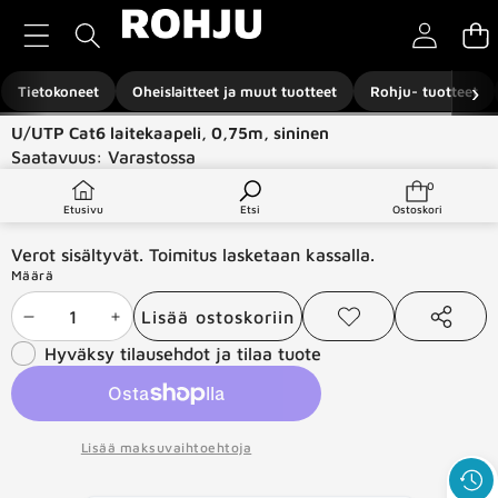
Siirry sisältöön
›
Tietokoneet
Oheislaitteet ja muut tuotteet
Rohju- tuotteet
Siirry tuotetietoihin
U/UTP Cat6 laitekaapeli, 0,75m, sininen
Saatavuus:
Varastossa
Tuotetyyppi:
Verkkotuotteet
0
0
tuotetta
€1,00
Etusivu
Etsi
Ostoskori
Verot sisältyvät. Toimitus lasketaan kassalla.
Määrä
Lisää ostoskoriin
Vähennä
Lisää
Lisää
Jaa
toivelistaan
tämä
Hyväksy tilausehdot ja tilaa tuote
määrää
määrää
tuote
Lisää maksuvaihtoehtoja