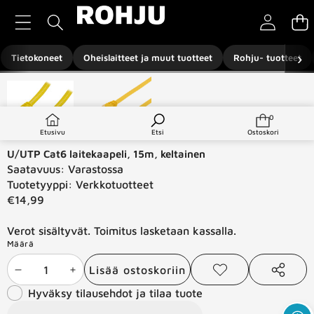
Siirry sisältöön
›
Tietokoneet
Oheislaitteet ja muut tuotteet
Rohju- tuotteet
Siirry tuotetietoihin
0
0
tuotetta
Etusivu
Etsi
Ostoskori
U/UTP Cat6 laitekaapeli, 15m, keltainen
Saatavuus:
Varastossa
Tuotetyyppi:
Verkkotuotteet
€14,99
Verot sisältyvät. Toimitus lasketaan kassalla.
Määrä
Lisää ostoskoriin
Vähennä
Lisää
Lisää
Jaa
toivelistaan
tämä
Hyväksy tilausehdot ja tilaa tuote
määrää
määrää
tuote