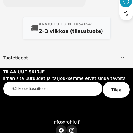
ARVIOITU TOIMITUSAIKA:
🚚
2-3 viikkoa (tilaustuote)
Tuotetiedot
TILAA UUTISKIRJE
Ilman sitä uutuudet ja tarjouksemme eivät sinua tavoita
Sähköpostiosoitteesi
Tilaa
Kategoriat
Tietoa meistä
Info
info@rohju.fi