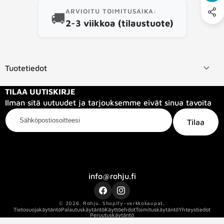
ARVIOITU TOIMITUSAIKA:
🚚
2-3 viikkoa (tilaustuote)
Tuotetiedot
TILAA UUTISKIRJE
Ilman sitä uutuudet ja tarjouksemme eivät sinua tavoita
Sähköpostiosoitteesi
Tilaa
Kategoriat
Tietoa meistä
Info
info@rohju.fi
Facebook
Instagram
© 2026,
Rohju
.
Shopify-verkkokaupat.
Tietosuojakäytäntö
Palautuskäytäntö
Käyttöehdot
Toimituskäytäntö
Yhteystiedot
Peruutuskäytäntö
Kaapelin pituus
20