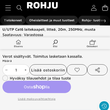
Siirry sisältöön
›
Tietokoneet
Oheislaitteet ja muut tuotteet
Rohju- tuotteet
Siirry tuotetietoihin
U/UTP Cat6 laitekaapeli, litteä, 20m, 250MHz, musta
Saatavuus:
Varastossa
Tuotetyyppi:
Verkkotuotteet
0
0
tuotetta
€9,00
Etusivu
Etsi
Ostoskori
Verot sisältyvät. Toimitus lasketaan kassalla.
Määrä
Lisää ostoskoriin
Vähennä
Lisää
Lisää
Jaa
toivelistaan
tämä
Hyväksy tilausehdot ja tilaa tuote
määrää
määrää
tuote
Lisää maksuvaihtoehtoja