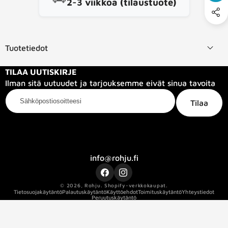
2-3 viikkoa (tilaustuote)
Tuotetiedot
TILAA UUTISKIRJE
Ilman sitä uutuudet ja tarjouksemme eivät sinua tavoita
Sähköpostiosoitteesi
Tilaa
Kategoriat
Tietoa meistä
Info
info@rohju.fi
Facebook
Instagram
© 2026,
Rohju
.
Shopify-verkkokaupat.
Tietosuojakäytäntö
Palautuskäytäntö
Käyttöehdot
Toimituskäytäntö
Yhteystiedot
Peruutuskäytäntö
Kaapelin pituus
3
Kaapelin standardi
cat_6a