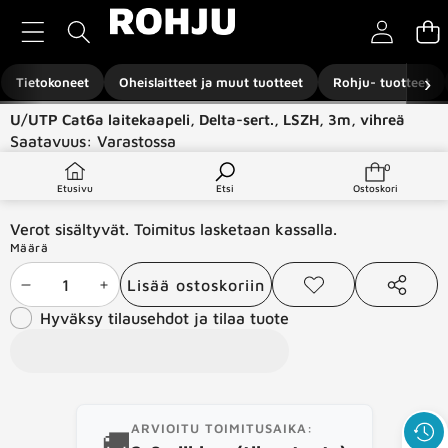
Siirry sisältöön
›
Tietokoneet
Oheislaitteet ja muut tuotteet
Rohju- tuotteet
Siirry tuotetietoihin
U/UTP Cat6a laitekaapeli, Delta-sert., LSZH, 3m, vihreä
Saatavuus:
Varastossa
Tuotetyyppi:
Verkkotuotteet
0
0
tuotetta
€4,00
Etusivu
Etsi
Ostoskori
Verot sisältyvät. Toimitus lasketaan kassalla.
Määrä
Lisää ostoskoriin
Vähennä
Lisää
Lisää
Jaa
toivelistaan
tämä
Hyväksy tilausehdot ja tilaa tuote
määrää
määrää
tuote
ARVIOITU TOIMITUSAIKA:
🚚