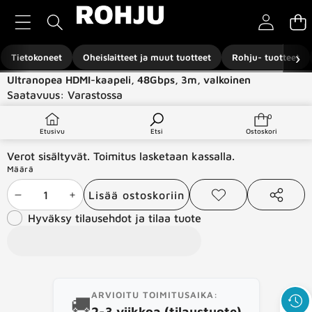
Siirry sisältöön
›
Tietokoneet
Oheislaitteet ja muut tuotteet
Rohju- tuotteet
Ultranopea HDMI-kaapeli, 48Gbps, 3m, valkoinen
Saatavuus:
Varastossa
Tuotetyyppi:
Komponentit ja -tarvikkeet
0
0
€9,99
tuotetta
Etusivu
Etsi
Ostoskori
Verot sisältyvät. Toimitus lasketaan kassalla.
Määrä
Lisää ostoskoriin
Vähennä
Lisää
Lisää
Jaa
toivelistaan
tämä
Hyväksy tilausehdot ja tilaa tuote
määrää
määrää
tuote
ARVIOITU TOIMITUSAIKA:
🚚
2-3 viikkoa (tilaustuote)