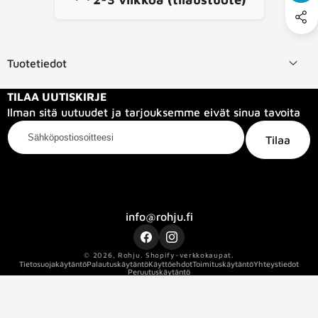
Tuotetiedot
TILAA UUTISKIRJE
Ilman sitä uutuudet ja tarjouksemme eivät sinua tavoita
Sähköpostiosoitteesi
Tilaa
Kategoriat
Tietoa meistä
Info
info@rohju.fi
Facebook
Instagram
© 2026,
Rohju
.
Shopify-verkkokaupat.
Tietosuojakäytäntö
Palautuskäytäntö
Käyttöehdot
Toimituskäytäntö
Yhteystiedot
Peruutuskäytäntö
HDMI-versio
HDMI_2_1