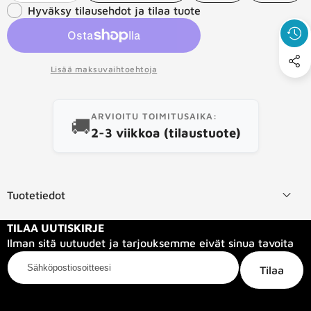
toivelistaan
tämä
Hyväksy tilausehdot ja tilaa tuote
määrää
määrää
tuote
Lisää maksuvaihtoehtoja
ARVIOITU TOIMITUSAIKA:
🚚
2-3 viikkoa (tilaustuote)
Tuotetiedot
TILAA UUTISKIRJE
Ilman sitä uutuudet ja tarjouksemme eivät sinua tavoita
Sähköpostiosoitteesi
Tilaa
Kategoriat