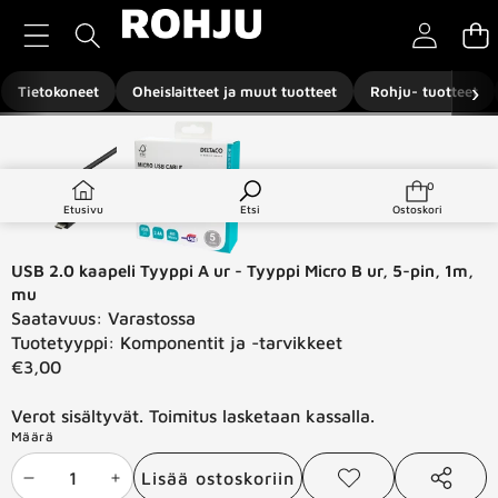
Siirry sisältöön
›
Tietokoneet
Oheislaitteet ja muut tuotteet
Rohju- tuotteet
Siirry tuotetietoihin
0
0
tuotetta
Etusivu
Etsi
Ostoskori
USB 2.0 kaapeli Tyyppi A ur - Tyyppi Micro B ur, 5-pin, 1m,
mu
Saatavuus:
Varastossa
Tuotetyyppi:
Komponentit ja -tarvikkeet
€3,00
Verot sisältyvät. Toimitus lasketaan kassalla.
Määrä
Lisää ostoskoriin
Vähennä
Lisää
Lisää
Jaa