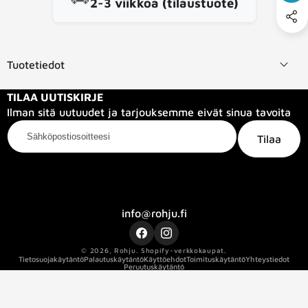
2-3 viikkoa (tilaustuote)
Tuotetiedot
TILAA UUTISKIRJE
Ilman sitä uutuudet ja tarjouksemme eivät sinua tavoita
Sähköpostiosoitteesi
Tilaa
Kategoriat
Tietoa meistä
Info
info@rohju.fi
Facebook
Instagram
© 2026,
Rohju
.
Shopify-verkkokaupat.
Tietosuojakäytäntö
Palautuskäytäntö
Käyttöehdot
Toimituskäytäntö
Yhteystiedot
Peruutuskäytäntö
Kaapelin pituus
2