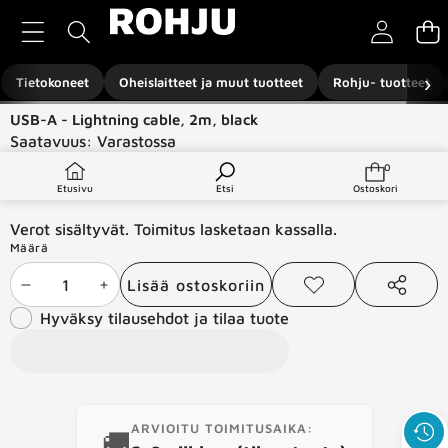
Siirry sisältöön
›
Tietokoneet
Oheislaitteet ja muut tuotteet
Rohju- tuotteet
Siirry tuotetietoihin
USB-A - Lightning cable, 2m, black
Saatavuus:
Varastossa
Tuotetyyppi:
Komponentit ja -tarvikkeet
0
0
tuotetta
€16,00
Etusivu
Etsi
Ostoskori
Verot sisältyvät. Toimitus lasketaan kassalla.
Määrä
Lisää ostoskoriin
Vähennä
Lisää
Lisää
Jaa
toivelistaan
tämä
Hyväksy tilausehdot ja tilaa tuote
määrää
määrää
tuote
ARVIOITU TOIMITUSAIKA:
🚚