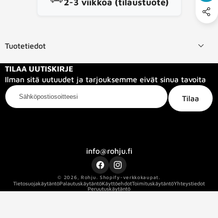
2-3 viikkoa (tilaustuote)
Tuotetiedot
TILAA UUTISKIRJE
Ilman sitä uutuudet ja tarjouksemme eivät sinua tavoita
Sähköpostiosoitteesi
Tilaa
Kategoriat
Tietoa meistä
Info
info@rohju.fi
Facebook
Instagram
© 2026,
Rohju
.
Shopify-verkkokaupat.
Kaapelin pituus
1
Tietosuojakäytäntö
Palautuskäytäntö
Käyttöehdot
Toimituskäytäntö
Yhteystiedot
Peruutuskäytäntö
Kaapelin sertifikaatti
ec_force