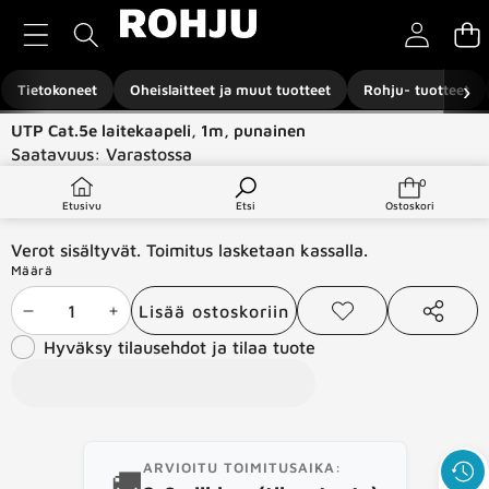
Siirry sisältöön
›
Tietokoneet
Oheislaitteet ja muut tuotteet
Rohju- tuotteet
Siirry tuotetietoihin
UTP Cat.5e laitekaapeli, 1m, punainen
Saatavuus:
Varastossa
Tuotetyyppi:
Verkkotuotteet
0
0
tuotetta
€1,00
Etusivu
Etsi
Ostoskori
Verot sisältyvät. Toimitus lasketaan kassalla.
Määrä
Lisää ostoskoriin
Vähennä
Lisää
Lisää
Jaa
toivelistaan
tämä
Hyväksy tilausehdot ja tilaa tuote
määrää
määrää
tuote
ARVIOITU TOIMITUSAIKA:
🚚