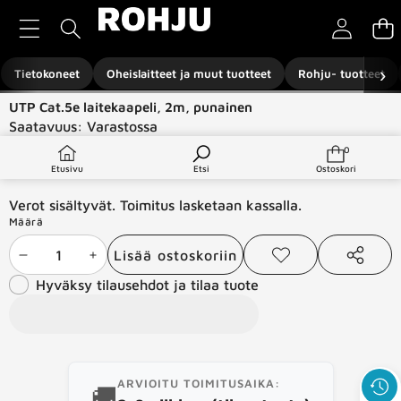
Siirry sisältöön
›
Tietokoneet
Oheislaitteet ja muut tuotteet
Rohju- tuotteet
Siirry tuotetietoihin
UTP Cat.5e laitekaapeli, 2m, punainen
Saatavuus:
Varastossa
Tuotetyyppi:
Verkkotuotteet
0
0
tuotetta
€2,00
Etusivu
Etsi
Ostoskori
Verot sisältyvät. Toimitus lasketaan kassalla.
Määrä
Lisää ostoskoriin
Vähennä
Lisää
Lisää
Jaa
toivelistaan
tämä
Hyväksy tilausehdot ja tilaa tuote
määrää
määrää
tuote
ARVIOITU TOIMITUSAIKA:
🚚