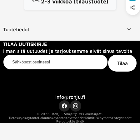
2-3 viikkoa (tilaustuote)
Tuotetiedot
TILAA UUTISKIRJE
Ilman sitä uutuudet ja tarjouksemme eivät sinua tavoita
Sähköpostiosoitteesi
Tilaa
Kategoriat
Tietoa meistä
Info
info@rohju.fi
Facebook
Instagram
© 2026,
Rohju
.
Shopify-verkkokaupat.
Tietosuojakäytäntö
Palautuskäytäntö
Käyttöehdot
Toimituskäytäntö
Yhteystiedot
Peruutuskäytäntö
Kaapelin pituus
2
Kaapelin sertifikaatti
ec_force