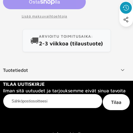
Lisää maksuvaihtoehtoja
ARVIOITU TOIMITUSAIKA:
🚚
2-3 viikkoa (tilaustuote)
Tuotetiedot
TILAA UUTISKIRJE
Ilman sitä uutuudet ja tarjouksemme eivät sinua tavoita
Sähköpostiosoitteesi
Tilaa
Kategoriat
Tietoa meistä
Info