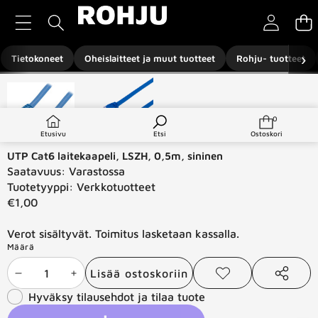
Siirry sisältöön
›
Tietokoneet
Oheislaitteet ja muut tuotteet
Rohju- tuotteet
Siirry tuotetietoihin
0
0
tuotetta
Etusivu
Etsi
Ostoskori
UTP Cat6 laitekaapeli, LSZH, 0,5m, sininen
Saatavuus:
Varastossa
Tuotetyyppi:
Verkkotuotteet
€1,00
Verot sisältyvät. Toimitus lasketaan kassalla.
Määrä
Lisää ostoskoriin
Vähennä
Lisää
Lisää
Jaa
toivelistaan
tämä
Hyväksy tilausehdot ja tilaa tuote
määrää
määrää
tuote