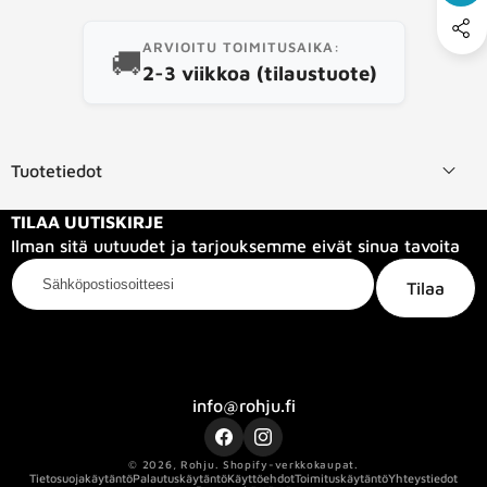
ARVIOITU TOIMITUSAIKA:
🚚
2-3 viikkoa (tilaustuote)
Tuotetiedot
TILAA UUTISKIRJE
Ilman sitä uutuudet ja tarjouksemme eivät sinua tavoita
Sähköpostiosoitteesi
Tilaa
Kategoriat
Tietoa meistä
Info
info@rohju.fi
Facebook
Instagram
© 2026,
Rohju
.
Shopify-verkkokaupat.
Tietosuojakäytäntö
Palautuskäytäntö
Käyttöehdot
Toimituskäytäntö
Yhteystiedot