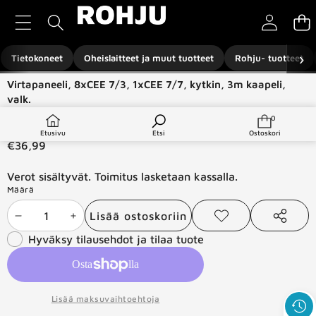
Siirry sisältöön
›
Tietokoneet
Oheislaitteet ja muut tuotteet
Rohju- tuotteet
Siirry tuotetietoihin
Virtapaneeli, 8xCEE 7/3, 1xCEE 7/7, kytkin, 3m kaapeli,
valk.
Saatavuus:
Varastossa
0
0
tuotetta
Tuotetyyppi:
Komponentit ja -tarvikkeet
Etusivu
Etsi
Ostoskori
€36,99
Verot sisältyvät. Toimitus lasketaan kassalla.
Määrä
Lisää ostoskoriin
Vähennä
Lisää
Lisää
Jaa
toivelistaan
tämä
Hyväksy tilausehdot ja tilaa tuote
määrää
määrää
tuote
Lisää maksuvaihtoehtoja